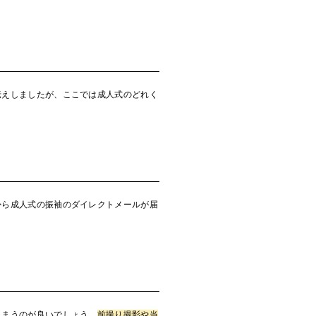
伝えしましたが、ここでは成人式のどれく
から成人式の振袖のダイレクトメールが届
しまうのが良いでしょう。
前撮り撮影や当