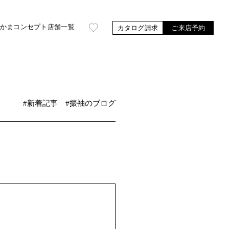
かま
コンセプト
店舗一覧
カタログ請求
ご来店予約
#新着記事
#振袖のブログ