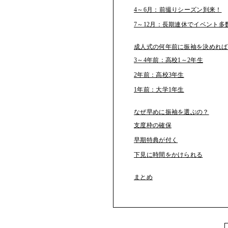
4～6月：前撮りシーズン到来！
7～12月：長期連休でイベント
成人式の何年前に振袖を決めれば
3～4年前：高校1～2年生
2年前：高校3年生
1年前：大学1年生
なぜ早めに振袖を選ぶの？
支度枠の確保
早期特典が付く
下見に時間をかけられる
まとめ