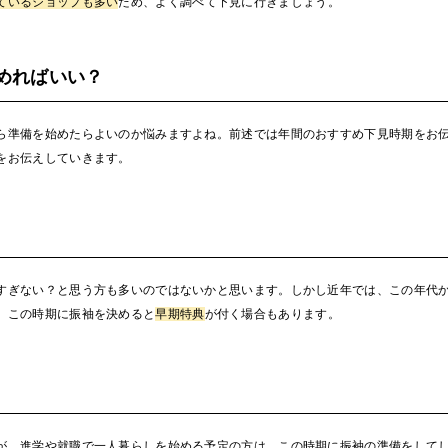
ているショップも多い
ため、よく調べて下見に行きましょう。
めればいい？
ら準備を始めたらよいのか悩みますよね。前述では年間のおすすめ下見時期をお
をお伝えしていきます。
すぎない？と思う方も多いのではないかと思います。しかし近年では、この年代
、この時期に振袖を決めると
早期特典
が付く場合もあります。
が、進学や就職で一人暮らしを始める予定の方は、この時期に振袖の準備をして