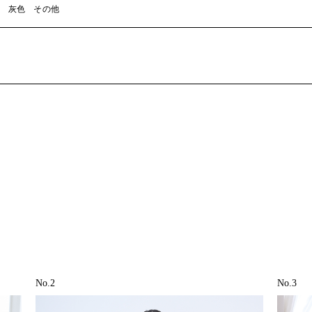
灰色
その他
No.2
No.3