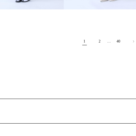
1
2
…
40