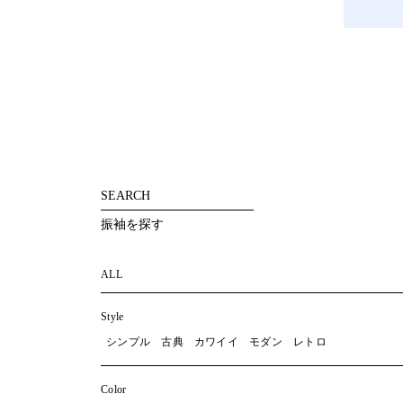
投
稿
の
ペ
ー
ジ
送
り
SEARCH
振袖を探す
ALL
Style
シンプル
古典
カワイイ
モダン
レトロ
Color