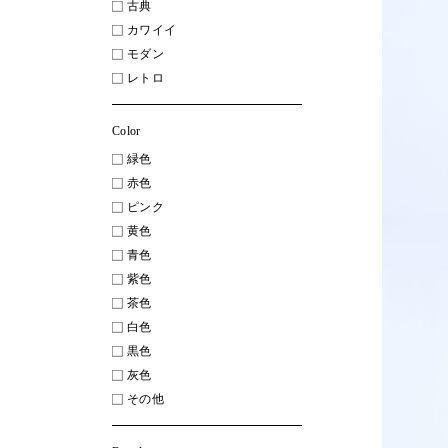
古典
カワイイ
モダン
レトロ
Color
緑色
赤色
ピンク
黄色
青色
紫色
茶色
白色
黒色
灰色
その他