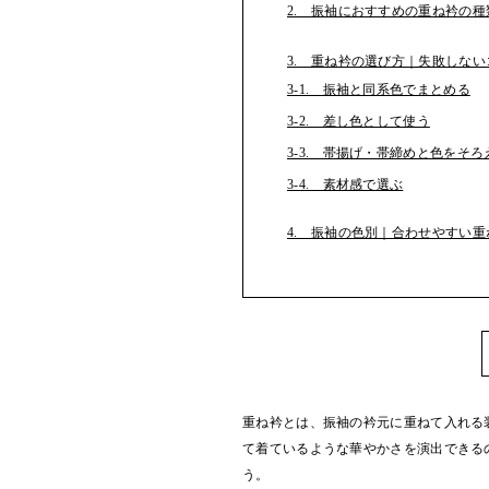
2. 振袖におすすめの重ね衿の種
3. 重ね衿の選び方｜失敗しな
3-1. 振袖と同系色でまとめる
3‐2. 差し色として使う
3‐3. 帯揚げ・帯締めと色をそろ
3‐4. 素材感で選ぶ
4. 振袖の色別｜合わせやすい
重ね衿とは、振袖の衿元に重ねて入れる
て着ているような華やかさを演出できる
う。