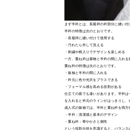
まず半衿とは、長襦袢の衿部分に縫い付
半衿の特徴は次のとおりです。
・長襦袢に縫い付けて使用する
・汚れたら外して洗える
・刺繍や柄入りでデザインを楽しめる
一方、重ね衿は着物と半衿の間に入れる
重ね衿の特徴は次のとおりです。
・振袖と半衿の間に入れる
・衿元に色や光沢をプラスできる
・フォーマル感を高める役割がある
仕立ての面でも違いがあります。半衿は
を入れると衿元のラインがはっきりし、
成人式の振袖では、半衿と重ね衿を両方
・半衿：清潔感と基本のデザイン
・重ね衿：華やかさと個性
という役割分担を意識すると、バランス