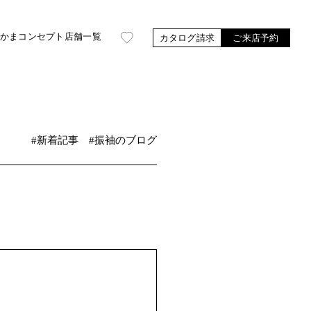
かま
コンセプト
店舗一覧
カタログ請求
ご来店予約
#新着記事
#振袖のブログ