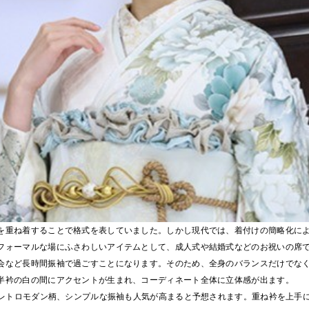
を重ね着することで格式を表していました。しかし現代では、着付けの簡略化に
フォーマルな場にふさわしいアイテムとして、成人式や結婚式などのお祝いの席
会など長時間振袖で過ごすことになります。そのため、全身のバランスだけでな
半衿の白の間にアクセントが生まれ、コーディネート全体に立体感が出ます。
ーやレトロモダン柄、シンプルな振袖も人気が高まると予想されます。重ね衿を上手