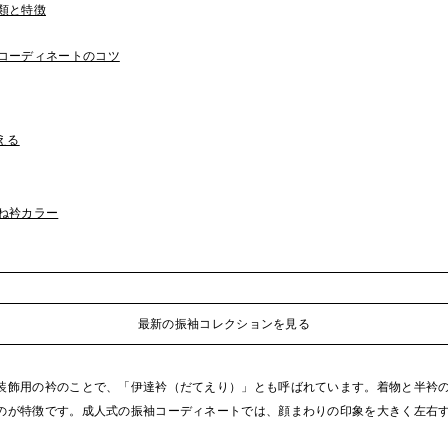
類と特徴
いコーディネートのコツ
える
重ね衿カラー
最新の振袖コレクションを見る
装飾用の衿のことで、「伊達衿（だてえり）」とも呼ばれています。着物と半衿
のが特徴です。成人式の振袖コーディネートでは、顔まわりの印象を大きく左右