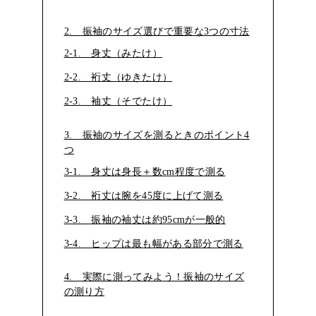
2. 振袖のサイズ選びで重要な3つの寸法
2-1. 身丈（みたけ）
2-2. 裄丈（ゆきたけ）
2-3. 袖丈（そでたけ）
3. 振袖のサイズを測るときのポイント4
つ
3-1. 身丈は身長＋数cm程度で測る
3-2. 裄丈は腕を45度に上げて測る
3-3. 振袖の袖丈は約95cmが一般的
3-4. ヒップは最も幅がある部分で測る
4. 実際に測ってみよう！振袖のサイズ
の測り方