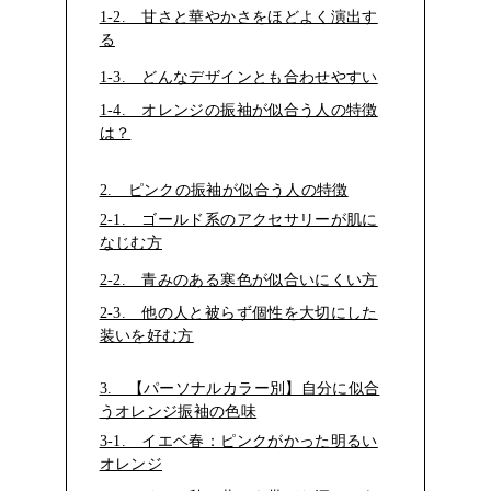
1-2. 甘さと華やかさをほどよく演出す
る
1-3. どんなデザインとも合わせやすい
1-4. オレンジの振袖が似合う人の特徴
は？
2. ピンクの振袖が似合う人の特徴
2-1. ゴールド系のアクセサリーが肌に
なじむ方
2-2. 青みのある寒色が似合いにくい方
2-3. 他の人と被らず個性を大切にした
装いを好む方
3. 【パーソナルカラー別】自分に似合
うオレンジ振袖の色味
3-1. イエベ春：ピンクがかった明るい
オレンジ