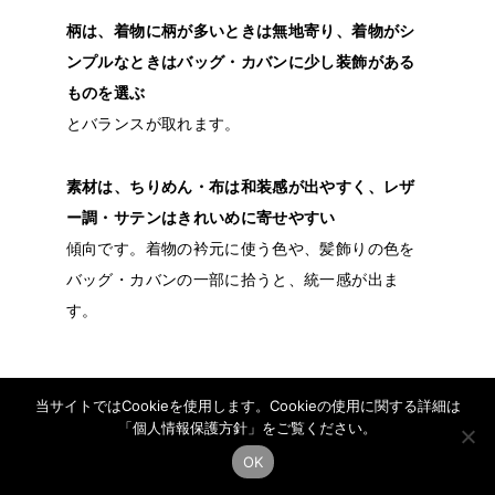
柄は、着物に柄が多いときは無地寄り、着物がシ
ンプルなときはバッグ・カバンに少し装飾がある
ものを選ぶ
とバランスが取れます。
素材は、ちりめん・布は和装感が出やすく、レザ
ー調・サテンはきれいめに寄せやすい
傾向です。着物の衿元に使う色や、髪飾りの色を
バッグ・カバンの一部に拾うと、統一感が出ま
す。
2-2. 小さめのサイズを選ぶ
当サイトではCookieを使用します。Cookieの使用に関する詳細は
「
個人情報保護方針
」をご覧ください。
OK
袴は上半身に比べて下半身の面積が広く、バッ