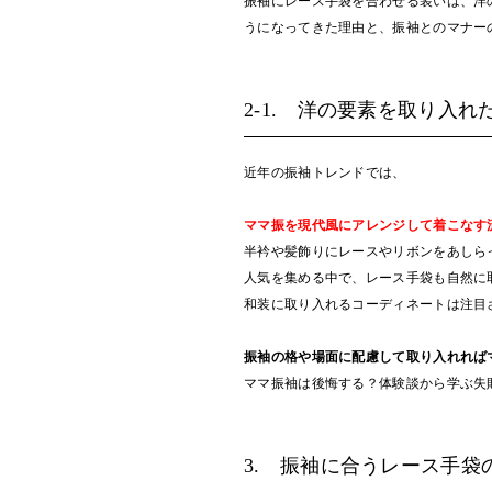
振袖にレース手袋を合わせる装いは、洋
うになってきた理由と、振袖とのマナー
2-1. 洋の要素を取り入
近年の振袖トレンドでは、
ママ振を現代風にアレンジして着こなす
半衿や髪飾りにレースやリボンをあしら
人気を集める中で、レース手袋も自然に
和装に取り入れるコーディネートは注目
振袖の格や場面に配慮して取り入れれば
ママ振袖は後悔する？体験談から学ぶ失
3. 振袖に合うレース手袋