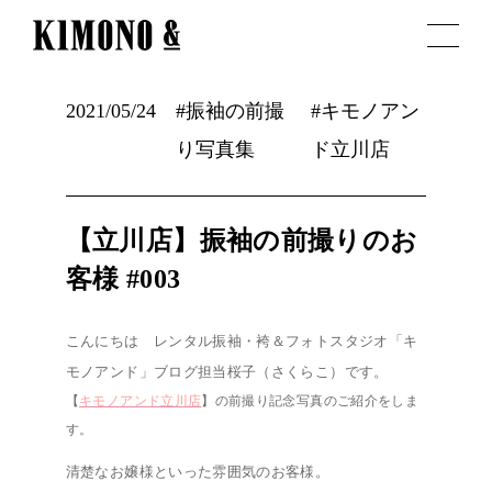
2021/05/24
#振袖の前撮
#キモノアン
り写真集
ド立川店
【立川店】振袖の前撮りのお
客様 #003
こんにちは レンタル振袖・袴
＆フォトスタジオ「キ
モノアンド」ブログ担当桜子（さくらこ）です。
【
キモノアンド立川店
】の前撮り記念写真のご紹介をしま
す。
清楚なお嬢様といった雰囲気のお客様。