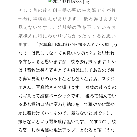
そして首の後ろ側＝髪の毛の生え際ですが首
部分は結構産毛があります。 後ろ姿はあまり
見えないですし、普段髪の毛を下しているお
嬢様方は特にわかりづらかったりすると思い
ます。
「お写真自体は前から撮るんだから項（う
なじ）は気にしなくても良いのでは？」と思われ
る方もいると思いますが、後ろ姿は撮ります！ や
はり着物は後ろ姿もとても綺麗にしてあるので後
ろ姿や見返りのカットなども色々なお店、スタジ
オさん、写真館さんで撮ります！ 着物の後ろ姿の
お写真って結構ベーシックです。 後ろで結んでい
る帯も振袖は特に変わり結びをして華やかに華や
かに着付けていますので、撮らないと損ですし、
撮らないという選択肢は無いです。 ですので、後
ろ姿、しかも髪の毛はアップ、となると項（うな