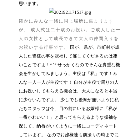
思います。
確かにみんな一緒に同じ場所に集まります
が、 成人式は二十歳のお祝い。ご成人した一
人の女性として成長できて大人の仲間入りを
お祝いする行事です。
国が、県が、市町村が成
人した皆様の事を祝福して催してくださるのは凄
いことですよ！^^/ せっかくなのでそんな貴重な機
会を生かしてみましょう。主役は「私」です！み
んな一人一人が主役です！ 自分が主役で周りの人
にお祝いしてもらえる機会は、大人になると本当
に少ないんですよ。 少しでも後悔が無いように私
たちスタッフは今、目の前にいるお嬢様に「私が
一番かわいい！」と思ってもらえるような振袖を
探して、納得がいくように一緒にコーディネート
しています。 なのでお嬢様達も前撮りの時までに