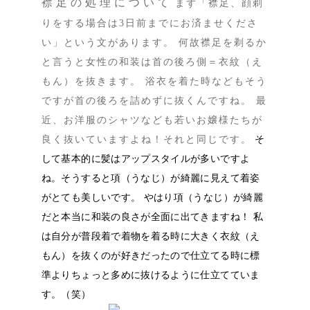
襟足の処理について
まず「襟足、顔剃
りをする場合は3日前までにお済ませくださ
い」という文があります。 何故襟足を剃るか
と言うと女性の和装は首の後ろ側＝衣紋（え
もん）を抜きます。 浴衣を着た時などもそう
ですが首の後ろを詰めずに抜くんですね。 最
近、お洋服のシャツなども若いお嬢様たちが
良く抜いていますよね！それと同じです。
そ
して基本的に髪はアップスタイルが多いですよ
ね。そうすると項（うなじ）が綺麗に見えて着姿
がとても美しいです。 やはり項（うなじ）が綺麗
だと本当に和装の良さが全面に出てきますね！ 私
は自分が普段着で着物を着る時に大きく衣紋（え
もん）を抜くのが好きだったので仕立てる時に標
準よりちょっと多めに抜けるように仕立てていま
す。（笑）