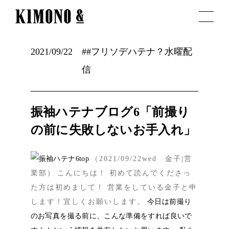
2021/09/22
##フリソデハテナ？水曜配
信
振袖ハテナブログ6「前撮り
の前に失敗しないお手入れ」
（2021/09
/22wed 金子|営
業部）
こんにちは！ 初めて読んでくださっ
た方は初めまして！ 営業をしている金子と申
します！宜しくお願いします。
今日は前撮り
のお写真を撮る前に、こんな準備をすれば良いで