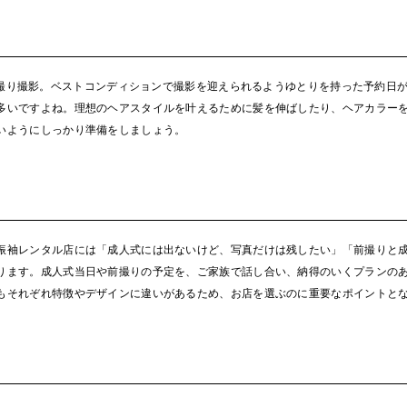
撮り撮影。ベストコンディションで撮影を迎えられるようゆとりを持った予約日が
多いですよね。理想のヘアスタイルを叶えるために髪を伸ばしたり、ヘアカラー
いようにしっかり準備をしましょう。
振袖レンタル店には「成人式には出ないけど、写真だけは残したい」「前撮りと
ります。成人式当日や前撮りの予定を、ご家族で話し合い、納得のいくプランの
もそれぞれ特徴やデザインに違いがあるため、お店を選ぶのに重要なポイントと