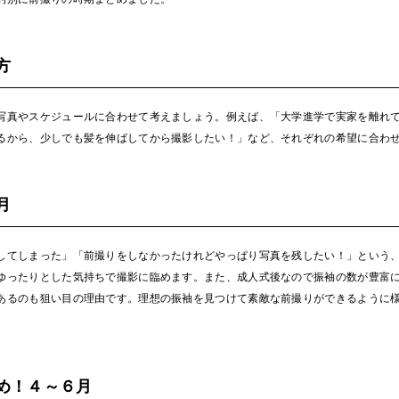
方
写真やスケジュールに合わせて考えましょう。例えば、「大学進学で実家を離れ
るから、少しでも髪を伸ばしてから撮影したい！」など、それぞれの希望に合わ
月
してしまった」「前撮りをしなかったけれどやっぱり写真を残したい！」という
ゆったりとした気持ちで撮影に臨めます。また、成人式後なので振袖の数が豊富
あるのも狙い目の理由です。理想の振袖を見つけて素敵な前撮りができるように
め！４～６月