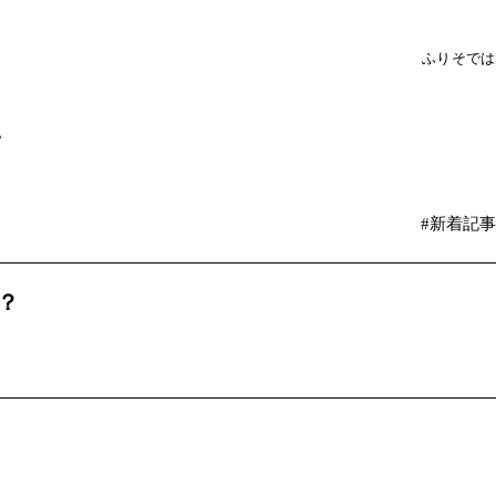
ふりそで
は
？
#新着記事
？