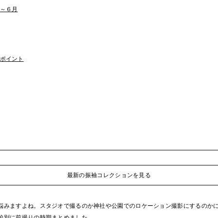
～６月
ポイント
最新の振袖コレクションを見る
悩みますよね。スタジオで撮るのか神社や公園でのロケーション撮影にするのか
的別に前撮りの時期まとめました。