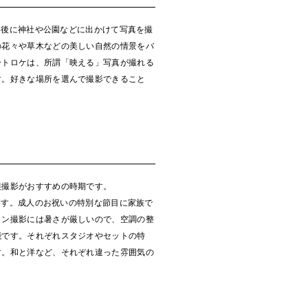
影後に神社や公園などに出かけて写真を撮
の花々や草木などの美しい自然の情景をバ
ートロケは、所謂「映える」写真が撮れる
す。好きな場所を選んで撮影できること
族撮影がおすすめの時期です。
ます。成人のお祝いの特別な節目に家族で
ョン撮影には暑さが厳しいので、空調の整
能です。それぞれスタジオやセットの特
す。和と洋など、それぞれ違った雰囲気の