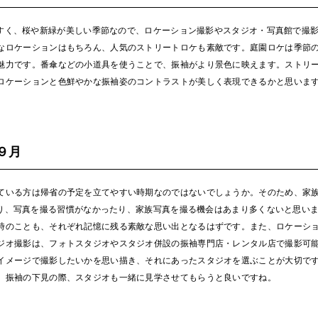
すく、桜や新緑が美しい季節なので、ロケーション撮影やスタジオ・写真館で撮
なロケーションはもちろん、人気のストリートロケも素敵です。庭園ロケは季節
魅力です。番傘などの小道具を使うことで、振袖がより景色に映えます。ストリ
ロケーションと色鮮やかな振袖姿のコントラストが美しく表現できるかと思いま
。
９月
ている方は帰省の予定を立てやすい時期なのではないでしょうか。そのため、家
り、写真を撮る習慣がなかったり、家族写真を撮る機会はあまり多くないと思い
時のことも、それぞれ記憶に残る素敵な思い出となるはずです。また、ロケーシ
ジオ撮影は、フォトスタジオやスタジオ併設の振袖専門店・レンタル店で撮影可
イメージで撮影したいかを思い描き、それにあったスタジオを選ぶことが大切で
。振袖の下見の際、スタジオも一緒に見学させてもらうと良いですね。