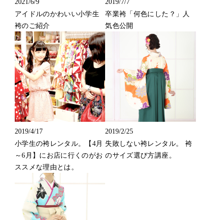
2021/6/9
2019/7/7
アイドルのかわいい小学生
卒業袴「何色にした？」人
袴のご紹介
気色公開
2019/4/17
2019/2/25
小学生の袴レンタル。【4月
失敗しない袴レンタル。 袴
～6月】にお店に行くのがお
のサイズ選び方講座。
ススメな理由とは。