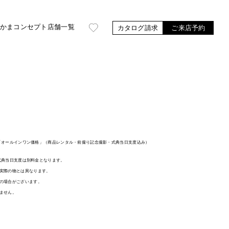
かま
コンセプト
店舗一覧
カタログ請求
ご来店予約
袖は「オールインワン価格」（商品レンタル・前撮り記念撮影・式典当日支度込み）
、式典当日支度は別料金となります。
実際の物とは異なります。
の場合がございます。
ません。