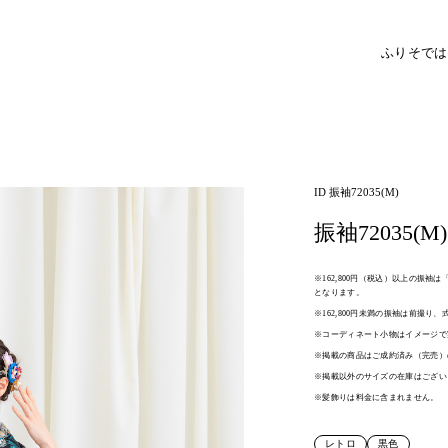
ふりそで
は
ID 振袖72035(M)
振袖72035(M)
※162,800円（税込）以上の振
となります。
※162,800円未満の振袖は前撮り
※コーディネート小物はイメージで
※掲載の商品はご成約済み（完売）
※掲載以外のサイズの在庫はござい
※髪飾りは料金に含まれません。
レトロ
黒色