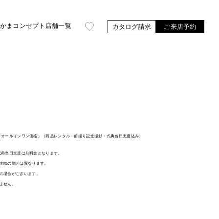
かま
コンセプト
店舗一覧
カタログ請求
ご来店予約
袖は「オールインワン価格」（商品レンタル・前撮り記念撮影・式典当日支度込み）
、式典当日支度は別料金となります。
実際の物とは異なります。
の場合がございます。
ません。