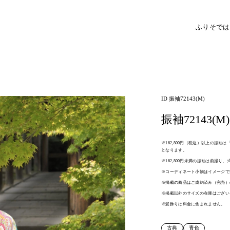
ふりそで
は
ID 振袖72143(M)
振袖72143(M)
※162,800円（税込）以上の振
となります。
※162,800円未満の振袖は前撮り
※コーディネート小物はイメージで
※掲載の商品はご成約済み（完売）
※掲載以外のサイズの在庫はござい
※髪飾りは料金に含まれません。
古典
青色