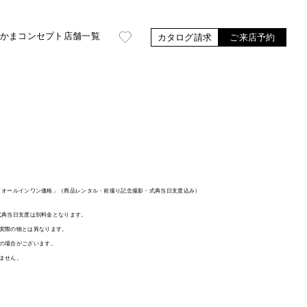
かま
コンセプト
店舗一覧
カタログ請求
ご来店予約
袖は「オールインワン価格」（商品レンタル・前撮り記念撮影・式典当日支度込み）
、式典当日支度は別料金となります。
実際の物とは異なります。
の場合がございます。
ません。