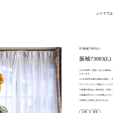
ふりそで
は
ID 振袖73083(L)
振袖73083(L)
※162,800円（税込）以上の振
となります。
※162,800円未満の振袖は前撮り
※コーディネート小物はイメージで
※掲載の商品はご成約済み（完売）
※掲載以外のサイズの在庫はござい
※髪飾りは料金に含まれません。
古典
青色