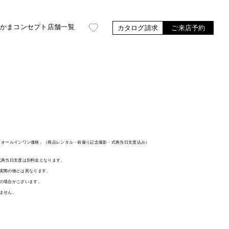
かま
コンセプト
店舗一覧
カタログ請求
ご来店予約
袖は「オールインワン価格」（商品レンタル・前撮り記念撮影・式典当日支度込み）
、式典当日支度は別料金となります。
実際の物とは異なります。
の場合がございます。
ません。