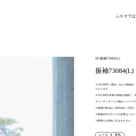
ふりそで
は
ID 振袖73084(L)
振袖73084(L)
※162,800円（税込）以上の振
となります。
※162,800円未満の振袖は前撮り
※コーディネート小物はイメージで
※掲載の商品はご成約済み（完売）
※掲載以外のサイズの在庫はござい
※髪飾りは料金に含まれません。
レトロ
青色