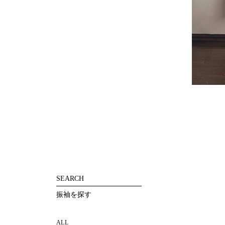
投
稿
の
ペ
ー
ジ
送
り
SEARCH
振袖を探す
ALL