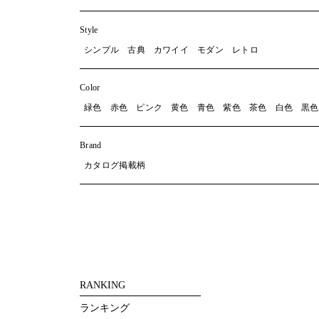
Style
シンプル
古典
カワイイ
モダン
レトロ
Color
緑色
赤色
ピンク
黄色
青色
紫色
茶色
白色
黒色
Brand
カタログ掲載柄
RANKING
ランキング