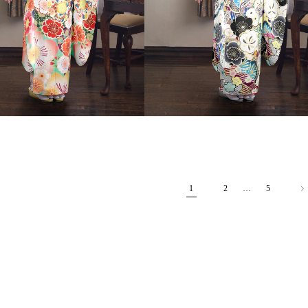
1
2
…
5