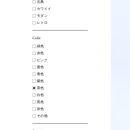
古典
カワイイ
モダン
レトロ
Color
緑色
赤色
ピンク
黄色
青色
紫色
茶色
白色
黒色
灰色
その他