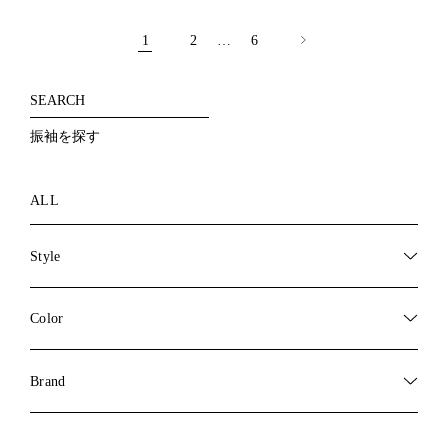
投
稿
1
2
…
6
の
ペ
ー
ジ
SEARCH
送
り
振袖を探す
ALL
Style
Color
Brand