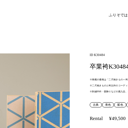
ふりそで
は
ID K30484
卒業袴K3048
※掲載の価格は「二尺袖きもの＋袴
※二尺袖きものと袴以外のコーディ
※刺繍半衿・髪飾りなどの購入品、
古典
青色
紫色
Rental
¥49,500