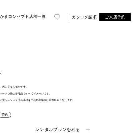
かま
コンセプト
店舗一覧
カタログ請求
ご来店予約
4
」のレンタル価格です。
ネート小物は参考品ですべてイメージです。
オプションレンタル小物をご利用の場合は追加料金となります。
茶色
レンタルプランをみる