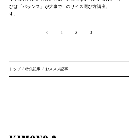
びは「バランス」が大事で
のサイズ選び方講座。
す。
投
稿
1
2
3
の
ペ
ー
ジ
送
り
トップ
特集記事
おススメ記事