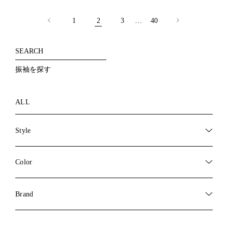
投
稿
1
2
3
…
40
の
ペ
ー
ジ
SEARCH
送
り
振袖を探す
ALL
Style
Color
Brand