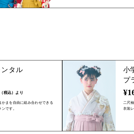
レンタル
小
プ
¥1
（税込）より
はかまを自由に組み合わせできる
二尺
ランです。
衣装