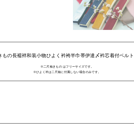
きもの
長襦袢
和装小物
ひよく衿
袴
半巾帯
伊達〆
衿芯
着付ベル
※二尺袖きもの はフリーサイズです。
※ひよく衿は二尺袖に付属しない場合のみです。