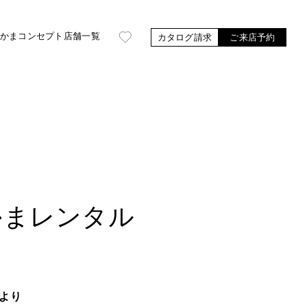
かま
コンセプト
店舗一覧
カタログ請求
ご来店予約
かまレンタル
より