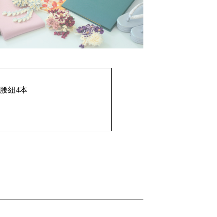
ト
腰紐4本